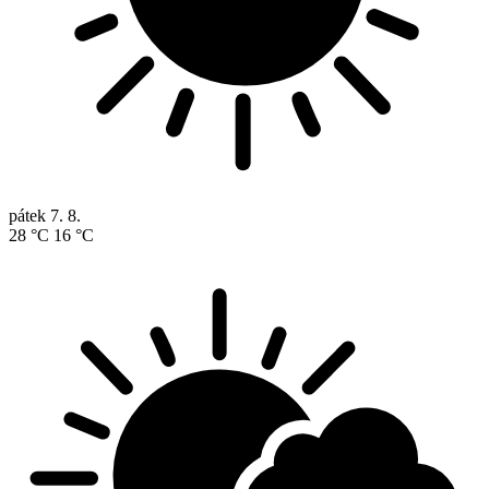
pátek
7. 8.
28 °C
16 °C