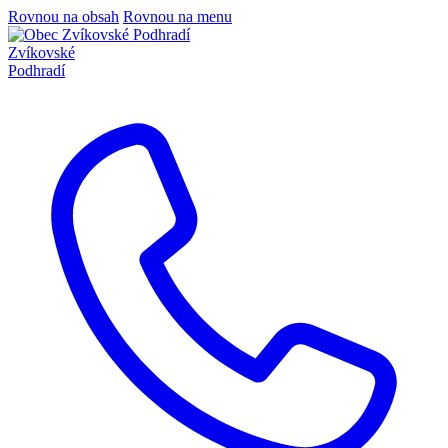
Rovnou na obsah
Rovnou na menu
Zvíkovské
Podhradí