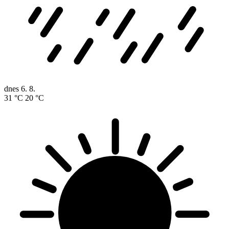
dnes
6. 8.
31 °C
20 °C