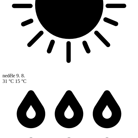
neděle
9. 8.
31 °C
15 °C