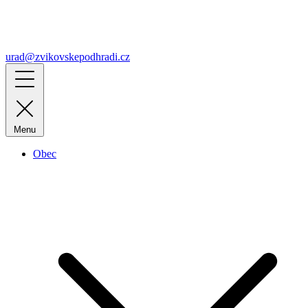
urad@zvikovskepodhradi.cz
Menu
Obec