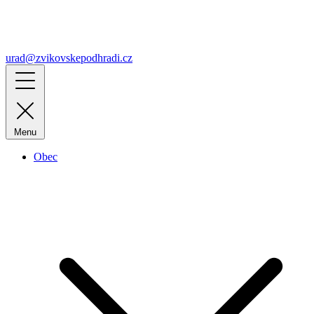
urad@zvikovskepodhradi.cz
Menu
Obec