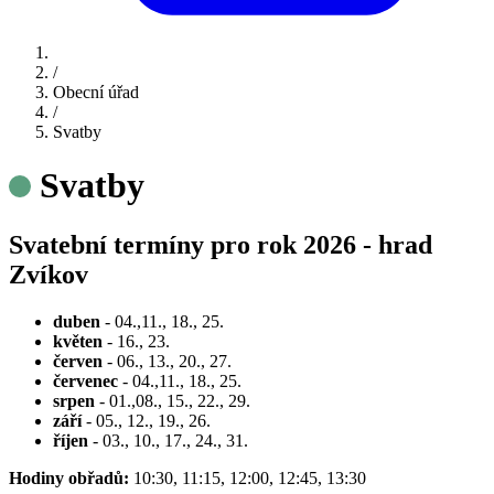
/
Obecní úřad
/
Svatby
Svatby
Svatební termíny pro rok 2026 - hrad
Zvíkov
duben
- 04.,11., 18., 25.
květen
- 16., 23.
červen
- 06., 13., 20., 27.
červenec
- 04.,11., 18., 25.
srpen
- 01.,08., 15., 22., 29.
září
- 05., 12., 19., 26.
říjen
- 03., 10., 17., 24., 31.
Hodiny obřadů:
10:30, 11:15, 12:00, 12:45, 13:30