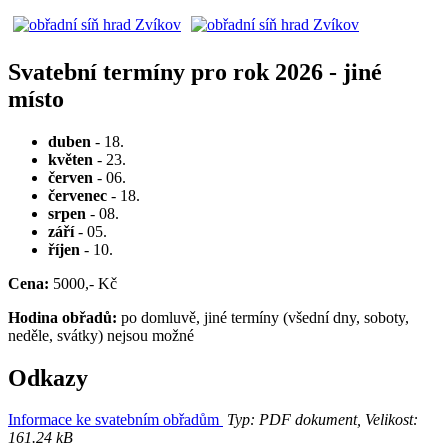
Svatební termíny pro rok 2026 - jiné
místo
duben
- 18.
květen
- 23.
červen
- 06.
červenec
- 18.
srpen
- 08.
září
- 05.
říjen
- 10.
Cena:
5000,- Kč
Hodina obřadů:
po domluvě, jiné termíny (všední dny, soboty,
neděle, svátky) nejsou možné
Odkazy
Informace ke svatebním obřadům
Typ: PDF dokument, Velikost:
161.24 kB