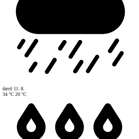
úterý
11. 8.
34 °C
20 °C