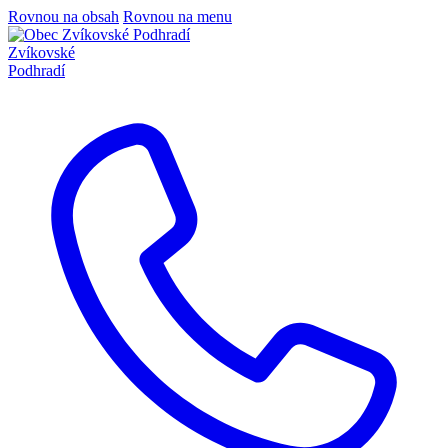
Rovnou na obsah
Rovnou na menu
Zvíkovské
Podhradí