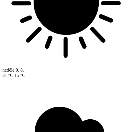
neděle
9. 8.
31 °C
15 °C