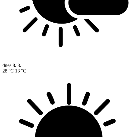
dnes
8. 8.
28 °C
13 °C