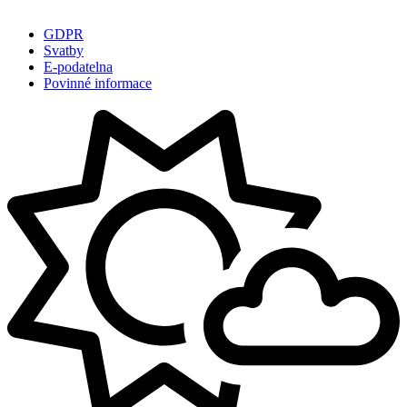
GDPR
Svatby
E-podatelna
Povinné informace