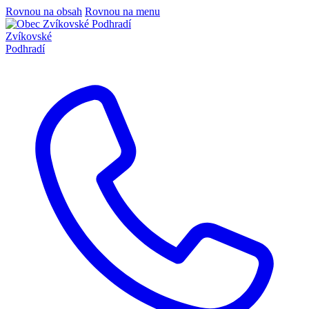
Rovnou na obsah
Rovnou na menu
Zvíkovské
Podhradí