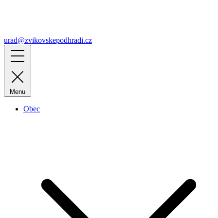
urad@zvikovskepodhradi.cz
Menu
Obec