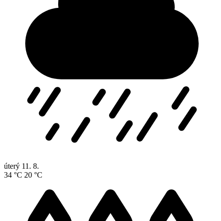
úterý
11. 8.
34 °C
20 °C