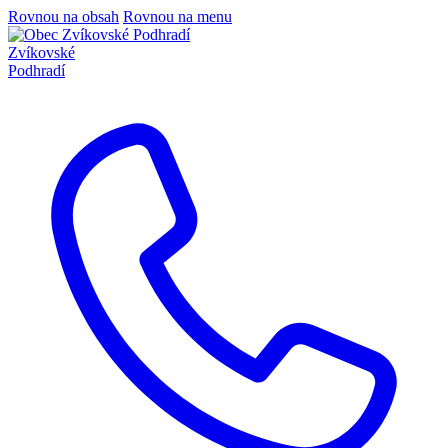
Rovnou na obsah
Rovnou na menu
Zvíkovské
Podhradí